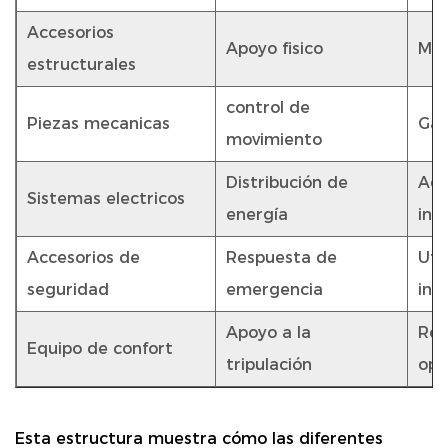
Accesorios
Apoyo fisico
Mej
estructurales
control de
Piezas mecanicas
Gar
movimiento
Distribución de
Adm
Sistemas electricos
energía
int
Accesorios de
Respuesta de
Uti
seguridad
emergencia
ine
Apoyo a la
Red
Equipo de confort
tripulación
ope
Esta estructura muestra cómo las diferentes