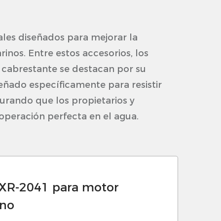
les diseñados para mejorar la
inos. Entre estos accesorios, los
 cabrestante se destacan por su
señado específicamente para resistir
gurando que los propietarios y
 operación perfecta en el agua.
ateriales de alta calidad que son
 XR-2041 para motor
uras condiciones marinas. Esto
rno
nto con el tiempo.