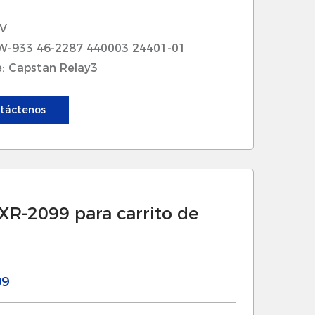
 posición de la vela, mejorando el
l mejorar la capacidad de respuesta
 V
n lograr un borde óptimo de vela
W-933 46-2287 440003 24401-01
: Capstan Relay3
el relevo del cabrestante garantiza
táctenos
ietarios de yates elevar el ancla sin
a prácticas seguras de anclaje y
XR-2099 para carrito de
l motor externo contribuyen a una
ación más fácil en espacios
especialmente importante en las
99
ombustible optimizada, nuestros