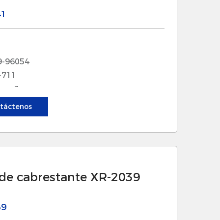
za el riesgo de falla,
41
 sean viajes cortos o viajes
9-96054
ar la eficiencia del sistema de
-711
pida y confiable. Esto es esencial
ra: 3
lajes, donde el tiempo y la precisión
táctenos
dos para optimizar la eficiencia del
el rendimiento general del motor al
 de cabrestante XR-2039
a gama de modelos y tamaños de
39
nes recreativas y comerciales. Esta