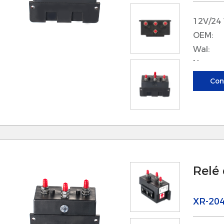
ersatilidad significa que los propietarios de yat
12V/24
omponentes, independientemente de sus requisi
OEM:
 Las opciones de personalización están disponibl
Wal:
perativas específicas, asegurando que cada acc
Nueva e
daptarse a las especificaciones de yates individu
Con
aracterísticas del producto
. Relé del cabrestante
 Alta capacidad de conmutación: nuestro relevo
anejar las altas corrientes, lo que lo hace ade
abrestante de servicio pesado. Esto asegura que
Relé
onfiable bajo carga, evitando el sobrecalentamien
 Diseño resistente a la intemperie: construido pa
XR-20
 los elementos, el relé del cabrestante mantiene