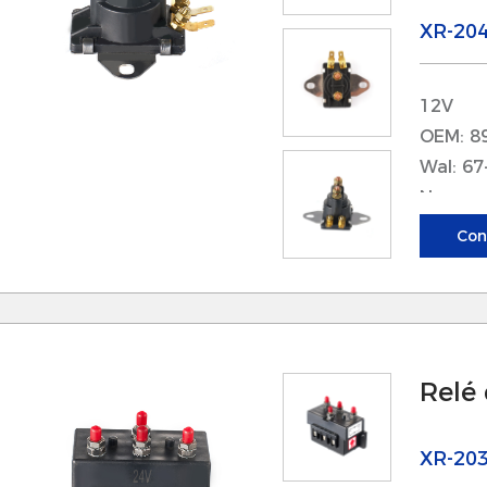
 El diseño duradero de estos componentes minimi
XR-20
roporcionando tranquilidad durante los viajes, ya
xtendidos.
12V
2. Rendimiento mejorado
OEM: 8
 El relé del cabrestante está diseñado para mejor
Wal: 67
abrestante, lo que permite una operación más rá
Nueva e
ara tareas como elevar las velas o recuperar anc
Con
on cruciales.
 Los componentes del motor externo están diseña
ombustible y la entrega de energía, mejorando 
iempo que reduce el impacto ambiental.
Relé
. Versatilidad
 Estos accesorios se pueden usar en una ampli
XR-20
ates, lo que los hace adecuados para embarcacio