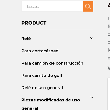
L
PRODUCT
f
c
Relé
c
l
Para cortacésped
e
Para camión de construcción
Para carrito de golf
-
Relé de uso general
r
Piezas modificadas de uso
a
general