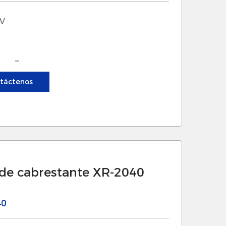
es pueden confiar en estos
 V
tos específicos.
es para satisfacer las necesidades
esorio se pueda adaptar para
ra: 3
ales.
táctenos
 de cabrestante está diseñado para
cuado para aplicaciones de
 el relé funcione de manera
 de cabrestante XR-2040
to y las fallas.
ra resistir la humedad y la exposición
40
 la funcionalidad en varias