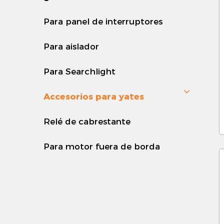
-
p
Para panel de interruptores
e
Para aislador
-
Para Searchlight
c
Accesorios para yates
p
s
Relé de cabrestante
-
Para motor fuera de borda
c
t
3
-
y