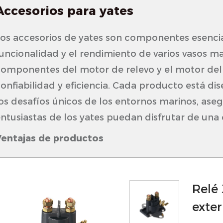
Accesorios para yates
os accesorios de yates son componentes esencia
uncionalidad y el rendimiento de varios vasos mar
omponentes del motor de relevo y el motor del
onfiabilidad y eficiencia. Cada producto está di
os desafíos únicos de los entornos marinos, ase
ntusiastas de los yates puedan disfrutar de una
Ventajas de productos
1. Construcción robusta
 Nuestros accesorios de yates están hechos de m
Relé
esistentes a la corrosión, la radiación UV y las d
exte
segura que mantengan su integridad y rendimie