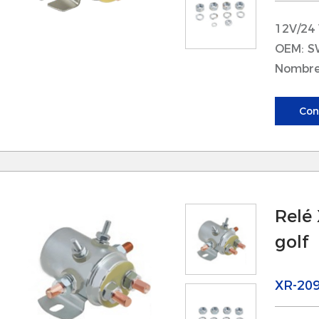
a vela en los yates. Permite ajustes rápidos en la
endimiento durante las carreras o el crucero. A
12V/24
el sistema de cabrestante, los marineros puede
OEM: S
Nombre
con menos esfuerzo.
 Recuperación de anclaje: al recuperar el ancla, 
Con
na operación confiable, lo que permite a los prop
roblemas y eficientemente. Esto es esencial par
alidas rápidas de los lugares de amarre.
2. Para motor externo
Relé 
 Maniobrabilidad mejorada: los componentes de
ayor maniobrabilidad, lo que permite una naveg
golf
strechos o en condiciones desafiantes. Esto es 
arinas abarrotadas o mientras se acumula.
XR-20
Cruce de larga distancia: con la eficiencia de c