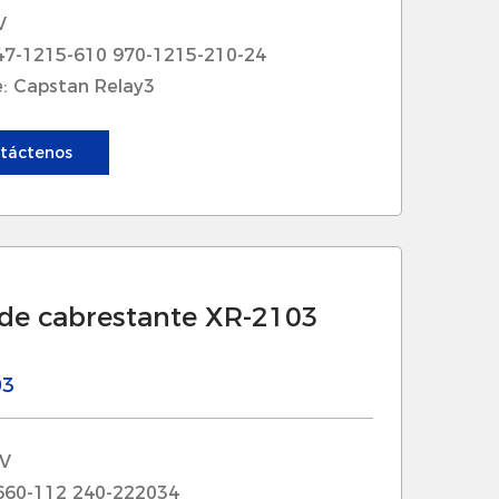
el crucero a larga distancia. Ayudan
V
más largos sin la necesidad de
47-1215-610 970-1215-210-24
: Capstan Relay3
cuentes. 3
táctenos
 de cabrestante XR-2103
03
 V
660-112 240-222034