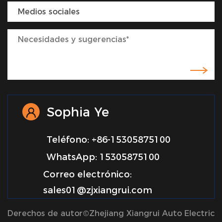
Sophia Ye
Teléfono: +86-15305875100
WhatsApp: 15305875100
Correo electrónico:
sales01@zjxiangrui.com
Derechos de autor©Zhejiang Xiangrui Auto Electric