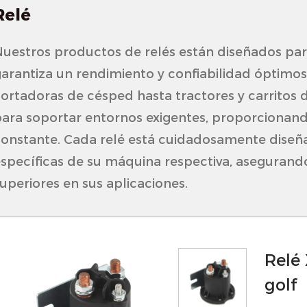
Relé
uestros productos de relés están diseñados par
arantiza un rendimiento y confiabilidad óptimos
ortadoras de césped hasta tractores y carritos d
ara soportar entornos exigentes, proporcionan
onstante. Cada relé está cuidadosamente diseña
specíficas de su máquina respectiva, asegurand
uperiores en sus aplicaciones.
Ventajas del producto
. Durabilidad
Relé 
 Nuestros relés están fabricados con materiales
golf
uedan soportar los entornos difíciles en los qu