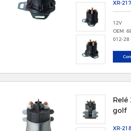
ignifica menos averías y menos mantenimiento r
XR-21
 Su construcción robusta permite una alta resiste
elés funcionan de manera confiable incluso baj
12V
xtremas.
OEM: 6
012-28 
4. Diseño compacto
 El diseño compacto permite una fácil instalaci
Con
imitado, especialmente en cortadoras de césped 
 A pesar de su pequeño tamaño, los relés ofrece
os hace muy adecuados para diversas configura
aracterísticas del producto
Relé 
. Amplio rango de voltaje
golf
 Nuestros relés están diseñados para funcionar 
o que los hace compatibles con diferentes tipos
XR-21