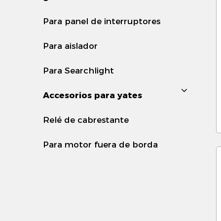
t
-
Para panel de interruptores
o
Para aislador
2
Para Searchlight
-
e
Accesorios para yates
l
Relé de cabrestante
c
-
Para motor fuera de borda
m
3
-
r