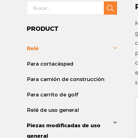
N
PRODUCT
g
c
Relé
p
c
Para cortacésped
e
Para camión de construcción
s
Para carrito de golf
1
Relé de uso general
-
Piezas modificadas de uso
p
general