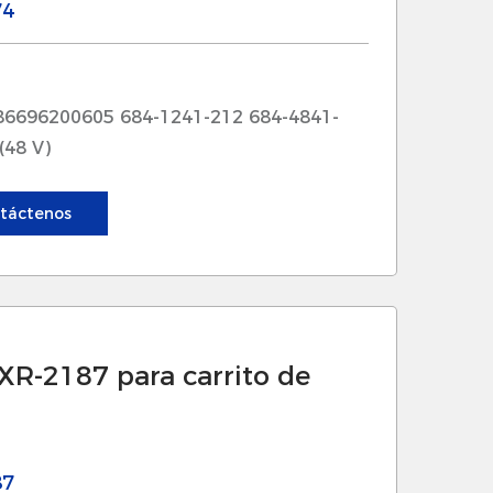
equerido para el equipo.
74
ncia térmica, lo que significa que los
o cargas pesadas o en temperaturas
86696200605 684-1241-212 684-4841-
(48 V)
ón en maquinaria donde el espacio es
táctenos
y carritos de golf.
n una potente funcionalidad, lo que
ciones mecánicas.
XR-2187 para carrito de
dentro de un amplio rango de voltaje,
 de maquinaria, desde carritos de
87