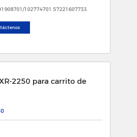
01908701/102774701 57221607733
táctenos
XR-2250 para carrito de
50