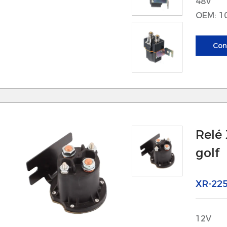
48V
OEM: 1
Con
Relé 
golf
XR-22
12V