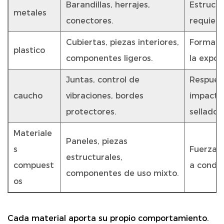
Barandillas, herrajes,
Estructu
metales
conectores.
requiere
Cubiertas, piezas interiores,
Forma fl
plastico
componentes ligeros.
la exposi
Juntas, control de
Respuest
caucho
vibraciones, bordes
impacto
protectores.
sellado.
Materiale
Paneles, piezas
s
Fuerza y
estructurales,
compuest
a condic
componentes de uso mixto.
os
Cada material aporta su propio comportamiento.